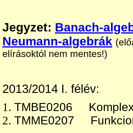
Jegyzet:
Banach-algeb
Neumann-algebrák
(elő
elírásoktól nem mentes!)
2013/2014 I. félév:
TMBE0206 Komplex 
TMME0207 Funkcioná