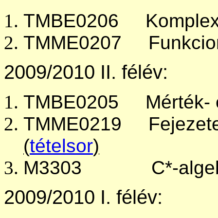
TMBE0206 Komplex 
TMME0207 Funkcioná
2009/2010 II. félév:
TMBE0205 Mérték- és
TMME0219 Fejezetek a
(
tételsor
)
M3303 C*-algeb
2009/2010 I. félév: